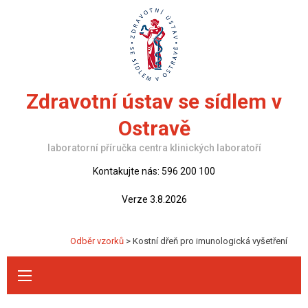
Skip
to
content
Zdravotní ústav se sídlem v
Ostravě
laboratorní příručka centra klinických laboratoří
Kontakujte nás: 596 200 100
Verze 3.8.2026
Odběr vzorků
>
Kostní dřeň pro imunologická vyšetření