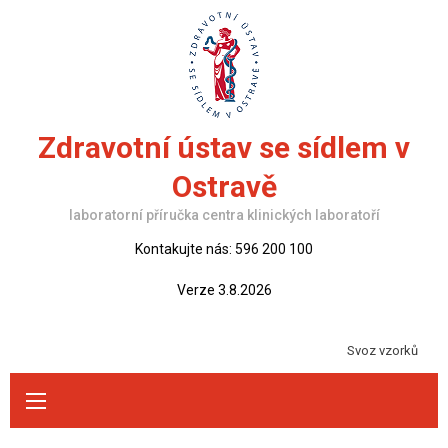
Skip
to
content
Zdravotní ústav se sídlem v
Ostravě
laboratorní příručka centra klinických laboratoří
Kontakujte nás: 596 200 100
Verze 3.8.2026
Svoz vzorků