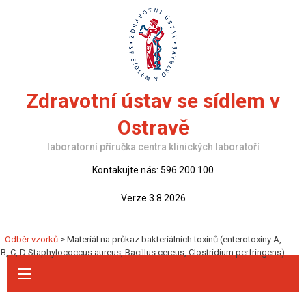
Skip
to
content
Zdravotní ústav se sídlem v
Ostravě
laboratorní příručka centra klinických laboratoří
Kontakujte nás: 596 200 100
Verze 3.8.2026
Odběr vzorků
>
Materiál na průkaz bakteriálních toxinů (enterotoxiny A,
B, C, D Staphylococcus aureus, Bacillus cereus, Clostridium perfringens)