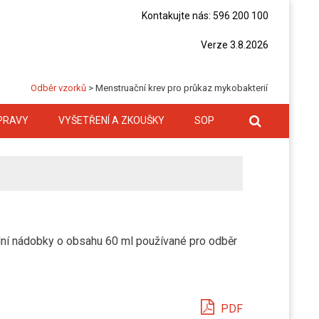
Kontakujte nás: 596 200 100
Verze 3.8.2026
Odběr vzorků
>
Menstruační krev pro průkaz mykobakterií
PRAVY
VYŠETŘENÍ A ZKOUŠKY
SOP
ilní nádobky o obsahu 60 ml používané pro odběr
PDF