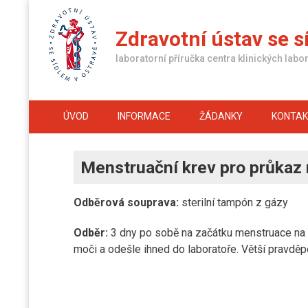
Skip
to
Zdravotní ústav se s
content
laboratorní příručka centra klinických labor
ÚVOD
INFORMACE
ŽÁDANKY
KONTA
Menstruační krev pro průkaz
Odběrová souprava:
sterilní tampón z gázy
Odběr:
3 dny po sobě na začátku menstruace na p
moči a odešle ihned do laboratoře. Větší pravděp