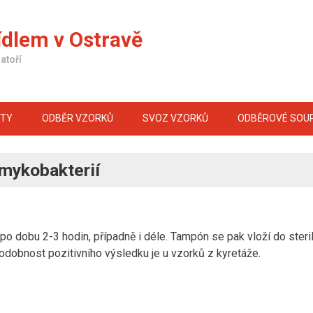
ídlem v Ostravě
atoří
KTY
ODBĚR VZORKŮ
SVOZ VZORKŮ
ODBĚROVÉ SOU
 mykobakterií
o dobu 2-3 hodin, případně i déle. Tampón se pak vloží do ster
odobnost pozitivního výsledku je u vzorků z kyretáže.