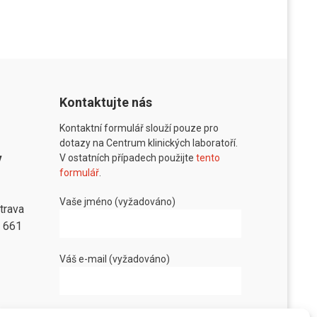
Kontaktujte nás
Kontaktní formulář slouží pouze pro
dotazy na Centrum klinických laboratoří.
v
V ostatních případech použijte
tento
formulář
.
Vaše jméno (vyžadováno)
trava
8 661
Váš e-mail (vyžadováno)
Vaše zpráva