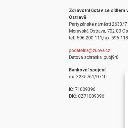
Zdravotní ústav se sídlem 
Ostravě
Partyzánské náměstí 2633/7
Moravská Ostrava, 702 00 Os
tel.: 596 200 111,fax: 596 11
podatelna@zuova.cz
Datová schránka: pubj9r8
Bankovní spojení
:
č.ú. 3235761/0710
IČ
: 71009396
DIČ
: CZ71009396