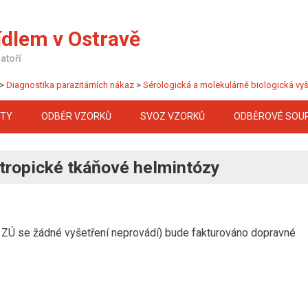
ídlem v Ostravě
atoří
>
Diagnostika parazitárních nákaz
>
Sérologická a molekulárně biologická vyš
KTY
ODBĚR VZORKŮ
SVOZ VZORKŮ
ODBĚROVÉ SOU
 tropické tkáňové helmintózy
 ZÚ se žádné vyšetření neprovádí) bude fakturováno dopravné