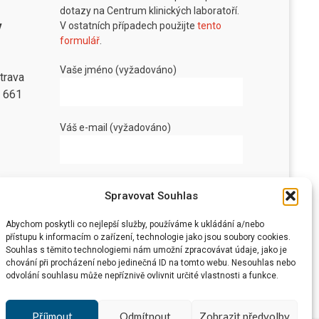
dotazy na Centrum klinických laboratoří.
v
V ostatních případech použijte
tento
formulář
.
Vaše jméno (vyžadováno)
trava
8 661
Váš e-mail (vyžadováno)
Vaše zpráva
Spravovat Souhlas
Abychom poskytli co nejlepší služby, používáme k ukládání a/nebo
přístupu k informacím o zařízení, technologie jako jsou soubory cookies.
Souhlas s těmito technologiemi nám umožní zpracovávat údaje, jako je
chování při procházení nebo jedinečná ID na tomto webu. Nesouhlas nebo
odvolání souhlasu může nepříznivě ovlivnit určité vlastnosti a funkce.
Příjmout
Odmítnout
Zobrazit předvolby