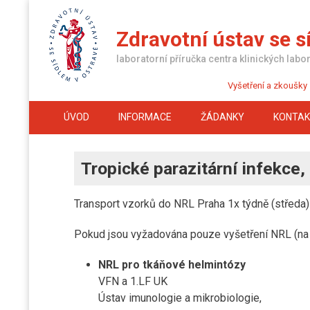
Skip
to
Zdravotní ústav se s
content
laboratorní příručka centra klinických labor
Vyšetření a zkoušky
ÚVOD
INFORMACE
ŽÁDANKY
KONTA
Tropické parazitární infekce,
Transport vzorků do NRL Praha 1x týdně (středa)
Pokud jsou vyžadována pouze vyšetření NRL (na
NRL pro tkáňové helmintózy
VFN a 1.LF UK
Ústav imunologie a mikrobiologie,