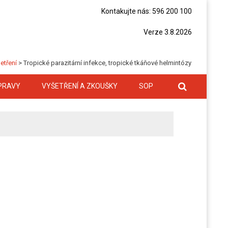
Kontakujte nás: 596 200 100
Verze 3.8.2026
etření
>
Tropické parazitární infekce, tropické tkáňové helmintózy
PRAVY
VYŠETŘENÍ A ZKOUŠKY
SOP