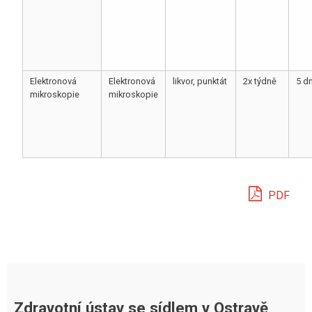
Elektronová
Elektronová
likvor, punktát
2x týdně
5 d
mikroskopie
mikroskopie
PDF
Zdravotní ústav se sídlem v Ostravě