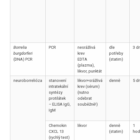
Borrelia
PCR
nesrážlivá
dle
3 d
burgdorferi
krev
potřeby
(DNA) PCR
EDTA
(statim)
(plazma),
likvor, punktát
neuroborrelióza
stanovení
likvor+srážlivá
denně
5 d
intratekální
krev (sérum)
syntézy
(nutno
protilátek
odebrat
– ELISA IgG,
souběžně!)
IgM
Chemokin
likvor
denně
1
CXCL 13
(statim)
hod
(rychlý test)