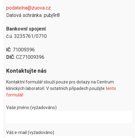
podatelna@zuova.cz
Datová schránka: pubj9r8
Bankovní spojení
:
č.ú. 3235761/0710
IČ
: 71009396
DIČ
: CZ71009396
Kontaktujte nás
Kontaktní formulář slouží pouze pro dotazy na Centrum
klinických laboratoří. V ostatních případech použijte
tento
formulář
.
Vaše jméno (vyžadováno)
Váš e-mail (vyžadováno)