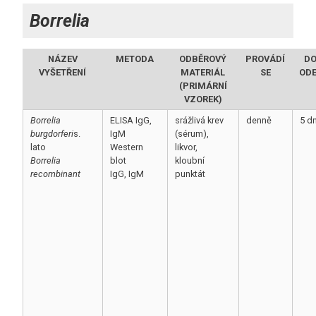
Borrelia
NÁZEV
METODA
ODBĚROVÝ
PROVÁDÍ
D
VYŠETŘENÍ
MATERIÁL
SE
OD
(PRIMÁRNÍ
VZOREK)
Borrelia
ELISA IgG,
srážlivá krev
denně
5 d
burgdorferi
s.
IgM
(sérum),
lato
Western
likvor,
Borrelia
blot
kloubní
recombinant
IgG, IgM
punktát