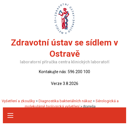
Skip
to
content
Zdravotní ústav se sídlem v
Ostravě
laboratorní příručka centra klinických laboratoří
Kontakujte nás: 596 200 100
Verze 3.8.2026
Vyšetření a zkoušky
>
Diagnostika bakteriálních nákaz
>
Sérologická a
molekulárně biologická vyšetření
>
Borrelia