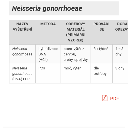
Neisseria gonorrhoeae
NÁZEV
METODA
ODBĚROVÝ
PROVÁDÍ
DOBA
VYŠETŘENÍ
MATERIÁL
SE
ODEZV
(PRIMÁRNÍ
VZOREK)
Neisseria
hybridizace
spec. výtěr z
3 x týdně
1 – 3
gonorrhoeae
DNA
cervixu,
dny
(HCII)
uretry, spojivky
Neisseria
PCR
moč, výtěr
dle
3 dny
gonorrhoeae
potřeby
(DNA) PCR
PDF