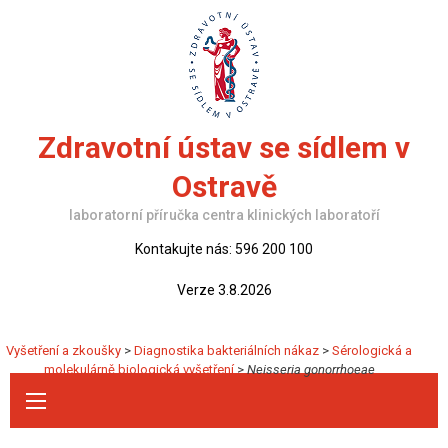
Skip
to
content
Zdravotní ústav se sídlem v
Ostravě
laboratorní příručka centra klinických laboratoří
Kontakujte nás: 596 200 100
Verze 3.8.2026
Vyšetření a zkoušky
>
Diagnostika bakteriálních nákaz
>
Sérologická a
molekulárně biologická vyšetření
>
Neisseria gonorrhoeae