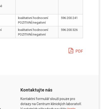
ně
kvalitativní hodnocení
596 200 241
POZITIVNÍ/negativní
ní
kvalitativní hodnocení
596 200 326
POZITIVNÍ/negativní
PDF
Kontaktujte nás
Kontaktní formulář slouží pouze pro
dotazy na Centrum klinických laboratoří.
V ostatních případech použijte
tento