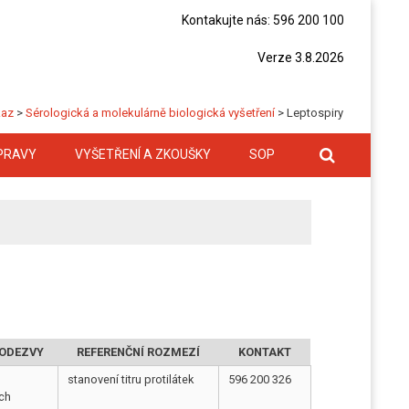
Kontakujte nás: 596 200 100
Verze 3.8.2026
kaz
>
Sérologická a molekulárně biologická vyšetření
>
Leptospiry
PRAVY
VYŠETŘENÍ A ZKOUŠKY
SOP
ODEZVY
REFERENČNÍ ROZMEZÍ
KONTAKT
stanovení titru protilátek
596 200 326
ích