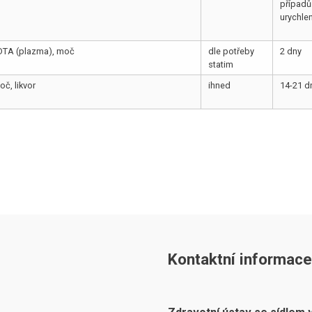
případů
urychle
DTA (plazma), moč
dle potřeby
2 dny
statim
oč, likvor
ihned
14-21 d
Kontaktní informace