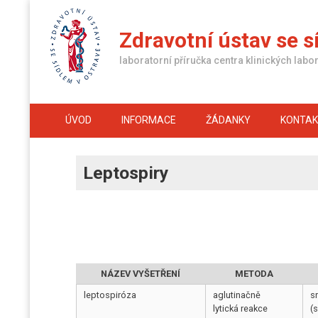
Skip
to
Zdravotní ústav se s
content
laboratorní příručka centra klinických labor
ÚVOD
INFORMACE
ŽÁDANKY
KONTA
Leptospiry
NÁZEV VYŠETŘENÍ
METODA
leptospiróza
aglutinačně
sr
lytická reakce
(