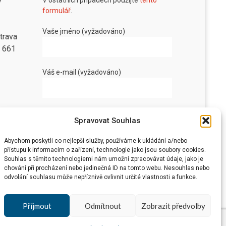
v
formulář
.
Vaše jméno (vyžadováno)
trava
8 661
Váš e-mail (vyžadováno)
Vaše zpráva
Spravovat Souhlas
Abychom poskytli co nejlepší služby, používáme k ukládání a/nebo
přístupu k informacím o zařízení, technologie jako jsou soubory cookies.
Souhlas s těmito technologiemi nám umožní zpracovávat údaje, jako je
chování při procházení nebo jedinečná ID na tomto webu. Nesouhlas nebo
odvolání souhlasu může nepříznivě ovlivnit určité vlastnosti a funkce.
Příjmout
Odmítnout
Zobrazit předvolby