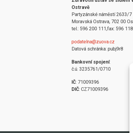
Zdravotní ústav se sídlem 
Ostravě
Partyzánské náměstí 2633/7
Moravská Ostrava, 702 00 Os
tel.: 596 200 111,fax: 596 11
podatelna@zuova.cz
Datová schránka: pubj9r8
Bankovní spojení
:
č.ú. 3235761/0710
IČ
: 71009396
DIČ
: CZ71009396