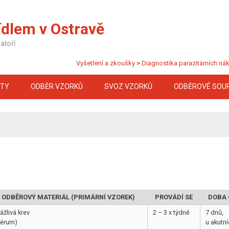
ídlem v Ostravě
atoří
Vyšetření a zkoušky
>
Diagnostika parazitárních ná
KTY
ODBĚR VZORKŮ
SVOZ VZORKŮ
ODBĚROVÉ SOU
ODBĚROVÝ MATERIÁL (PRIMÁRNÍ VZOREK)
PROVÁDÍ SE
DOBA 
ážlivá krev
2 – 3 x týdně
7 dnů,
sérum)
u akutn