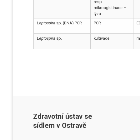
resp.
mikroaglutinace –
lýza
Leptospira
sp. (DNA) PCR
PCR
E
Leptospira
sp.
kultivace
m
Zdravotní ústav se
sídlem v Ostravě