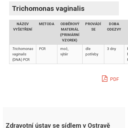
Trichomonas vaginalis
NÁZEV
METODA
ODBĚROVÝ
PROVÁDÍ
DOBA
VYŠETŘENÍ
MATERIÁL
SE
ODEZVY
(PRIMÁRNÍ
VZOREK)
Trichomonas
PCR
moč,
dle
3 dny
vaginalis
výtěr
potřeby
(DNA) PCR
PDF
Zdravotní ústav se sídlem v Ostravě