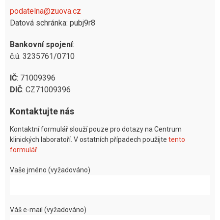
podatelna@zuova.cz
Datová schránka: pubj9r8
Bankovní spojení
:
č.ú. 3235761/0710
IČ
: 71009396
DIČ
: CZ71009396
Kontaktujte nás
Kontaktní formulář slouží pouze pro dotazy na Centrum
klinických laboratoří. V ostatních případech použijte
tento
formulář
.
Vaše jméno (vyžadováno)
Váš e-mail (vyžadováno)