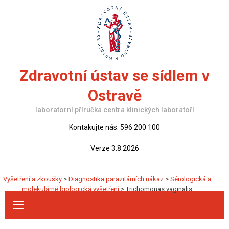
Skip
to
content
Zdravotní ústav se sídlem v
Ostravě
laboratorní příručka centra klinických laboratoří
Kontakujte nás: 596 200 100
Verze 3.8.2026
Vyšetření a zkoušky
>
Diagnostika parazitárních nákaz
>
Sérologická a
molekulárně biologická vyšetření
>
Trichomonas vaginalis