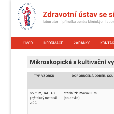
Skip
to
Zdravotní ústav se s
content
laboratorní příručka centra klinických labor
ÚVOD
INFORMACE
ŽÁDANKY
KONTA
Mikroskopická a kultivační v
TYP VZORKU
DOPORUČENÁ ODBĚR. SO
sputum, BAL, ASP,
sterilní zkumavka 30 ml
jiný tekutý materiál
(sputovka)
z DC