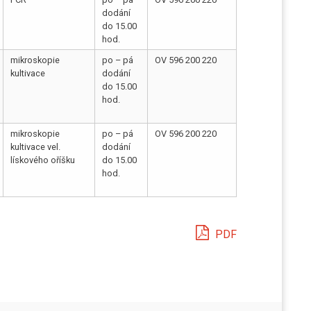
dodání
do 15.00
hod.
mikroskopie
po – pá
OV 596 200 220
kultivace
dodání
do 15.00
hod.
mikroskopie
po – pá
OV 596 200 220
kultivace vel.
dodání
lískového oříšku
do 15.00
hod.
PDF