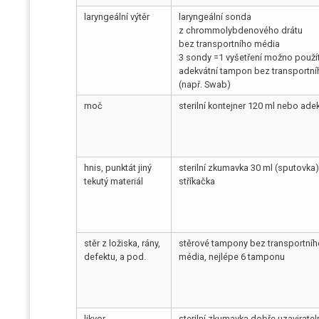
laryngeální výtěr
laryngeální sonda
z chrommolybdenového drátu
bez transportního média
3 sondy =1 vyšetření možno použít
adekvátní tampon bez transportn
(např. Swab)
moč
sterilní kontejner 120 ml nebo ade
hnis, punktát jiný
sterilní zkumavka 30 ml (sputovka)
tekutý materiál
stříkačka
stěr z ložiska, rány,
stěrové tampony bez transportníh
defektu, a pod.
média, nejlépe 6 tamponu
likvor
sterilní zkumavka dobře uzaviratel