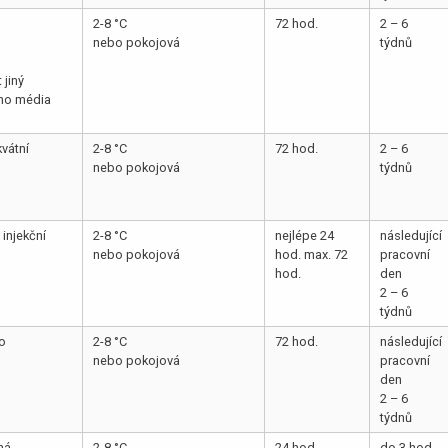
2-8 °C
72 hod.
2 – 6
nebo pokojová
týdnů
 jiný
ího média
kvátní
2-8 °C
72 hod.
2 – 6
nebo pokojová
týdnů
 injekční
2-8 °C
nejlépe 24
následující
nebo pokojová
hod. max. 72
pracovní
hod.
den
2 – 6
týdnů
o
2-8 °C
72 hod.
následující
nebo pokojová
pracovní
den
2 – 6
týdnů
ná
2-8 °C
24 hod.
do 3 hod.