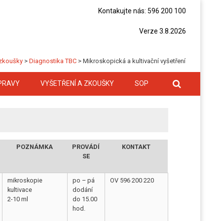
Kontakujte nás: 596 200 100
Verze 3.8.2026
 zkoušky
>
Diagnostika TBC
>
Mikroskopická a kultivační vyšetření
PRAVY
VYŠETŘENÍ A ZKOUŠKY
SOP
POZNÁMKA
PROVÁDÍ
KONTAKT
SE
mikroskopie
po – pá
OV 596 200 220
kultivace
dodání
2-10 ml
do 15.00
hod.