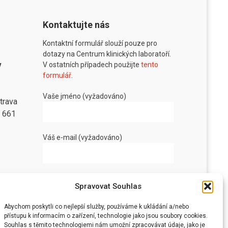
Kontaktujte nás
Kontaktní formulář slouží pouze pro
dotazy na Centrum klinických laboratoří.
v
V ostatních případech použijte
tento
formulář
.
Vaše jméno (vyžadováno)
trava
8 661
Váš e-mail (vyžadováno)
Vaše zpráva
Spravovat Souhlas
Abychom poskytli co nejlepší služby, používáme k ukládání a/nebo
přístupu k informacím o zařízení, technologie jako jsou soubory cookies.
Souhlas s těmito technologiemi nám umožní zpracovávat údaje, jako je