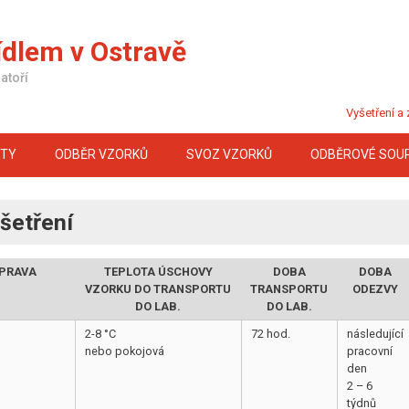
ídlem v Ostravě
atoří
Vyšetření a
KTY
ODBĚR VZORKŮ
SVOZ VZORKŮ
ODBĚROVÉ SOU
yšetření
UPRAVA
TEPLOTA ÚSCHOVY
DOBA
DOBA
VZORKU DO TRANSPORTU
TRANSPORTU
ODEZVY
DO LAB.
DO LAB.
2-8 °C
72 hod.
následující
nebo pokojová
pracovní
den
2 – 6
týdnů