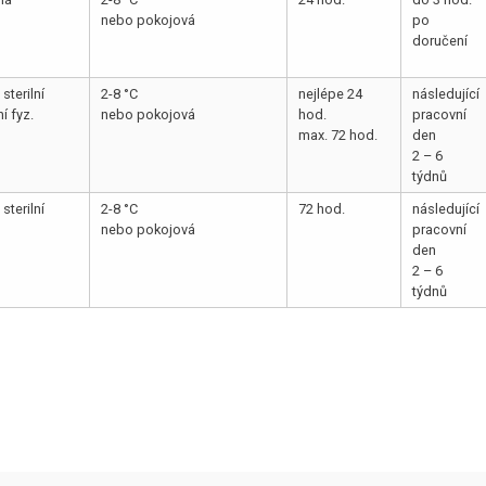
nebo pokojová
po
doručení
sterilní
2-8 °C
nejlépe 24
následující
í fyz.
nebo pokojová
hod.
pracovní
max. 72 hod.
den
2 – 6
týdnů
sterilní
2-8 °C
72 hod.
následující
nebo pokojová
pracovní
den
2 – 6
týdnů