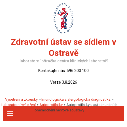
Skip
to
content
Zdravotní ústav se sídlem v
Ostravě
laboratorní příručka centra klinických laboratoří
Kontakujte nás: 596 200 100
Verze 3.8.2026
Vyšetření a zkoušky
>
Imunologická a alergologická diagnostika
>
Laboratorní vyšetření
>
Autoprotilátky
>
Autoprotilátky u autoimunitních
onemocnění nervové soustavy