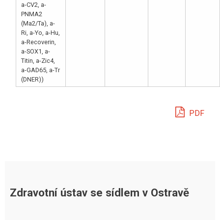
a-CV2, a-
PNMA2
(Ma2/Ta), a-
Ri, a-Yo, a-Hu,
a-Recoverin,
a-SOX1, a-
Titin, a-Zic4,
a-GAD65, a-Tr
(DNER))
PDF
Zdravotní ústav se sídlem v Ostravě