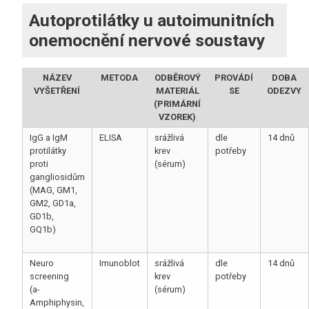
Autoprotilátky u autoimunitních
onemocnění nervové soustavy
NÁZEV
METODA
ODBĚROVÝ
PROVÁDÍ
DOBA
VYŠETŘENÍ
MATERIÁL
SE
ODEZVY
(PRIMÁRNÍ
VZOREK)
IgG a IgM
ELISA
srážlivá
dle
14 dnů
protilátky
krev
potřeby
proti
(sérum)
gangliosidům
(MAG, GM1,
GM2, GD1a,
GD1b,
GQ1b)
Neuro
Imunoblot
srážlivá
dle
14 dnů
screening
krev
potřeby
(a-
(sérum)
Amphiphysin,