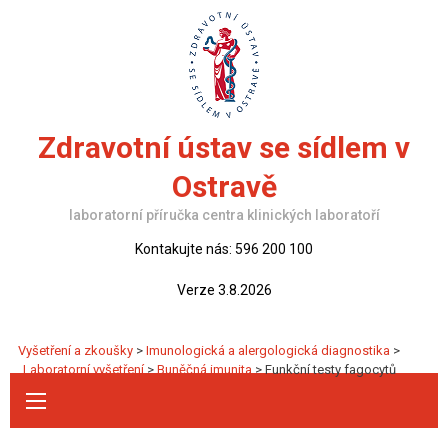
Skip
to
content
Zdravotní ústav se sídlem v
Ostravě
laboratorní příručka centra klinických laboratoří
Kontakujte nás: 596 200 100
Verze 3.8.2026
Vyšetření a zkoušky
>
Imunologická a alergologická diagnostika
>
Laboratorní vyšetření
>
Buněčná imunita
>
Funkční testy fagocytů