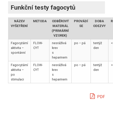
Funkční testy fagocytů
NÁZEV
METODA
ODBĚROVÝ
PROVÁDÍ
DOBA
R
VYŠETŘENÍ
MATERIÁL
SE
ODEZVY
(PRIMÁRNÍ
VZOREK)
Fagocytární
FLOW-
nesrážlivá
po – pá
tentýž
<
aktivita –
CYT
krev
den
spontánní
s
heparinem
Fagocytární
FLOW-
nesrážlivá
po – pá
tentýž
>
aktivita –
CYT
krev
den
po
s
stimulaci
heparinem
PDF