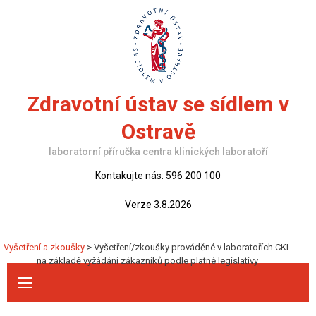
Skip
to
content
Zdravotní ústav se sídlem v
Ostravě
laboratorní příručka centra klinických laboratoří
Kontakujte nás: 596 200 100
Verze 3.8.2026
Vyšetření a zkoušky
>
Vyšetření/zkoušky prováděné v laboratořích CKL
na základě vyžádání zákazníků podle platné legislativy