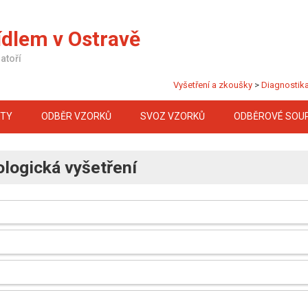
ídlem v Ostravě
atoří
Vyšetření a zkoušky
>
Diagnostika
KTY
ODBĚR VZORKŮ
SVOZ VZORKŮ
ODBĚROVÉ SOU
ologická vyšetření