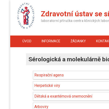
Skip
to
Zdravotní ústav se s
content
laboratorní příručka centra klinických labor
ÚVOD
INFORMACE
ŽÁDANKY
KONTA
Sérologická a molekulárně bi
Respirační agens
Herpetické viry
Dětská a exantémová onemocnění
Arboviry