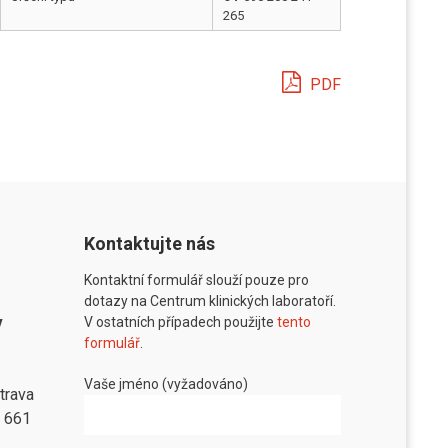
265
PDF
Kontaktujte nás
Kontaktní formulář slouží pouze pro
dotazy na Centrum klinických laboratoří.
v
V ostatních případech použijte
tento
formulář
.
Vaše jméno (vyžadováno)
trava
8 661