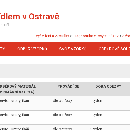
ídlem v Ostravě
atoří
Vyšetření a zkoušky
>
Diagnostika virových nákaz
>
Séro
KTY
ODBĚR VZORKŮ
SVOZ VZORKŮ
ODBĚROVÉ SOU
DBĚROVÝ MATERIÁL
PROVÁDÍ SE
DOBA ODEZVY
(PRIMÁRNÍ VZOREK)
ervixu, uretry, tkáň
dle potřeby
1 týden
ervixu, uretry, tkáň
dle potřeby
1 týden
ervixu, uretry, tkáň
dle potřeby
1 týden