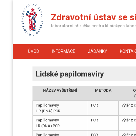
Skip
to
Zdravotní ústav se s
content
laboratorní příručka centra klinických labor
ÚVOD
INFORMACE
ŽÁDANKY
KONTA
Lidské papilomaviry
NÁZEV VYŠETŘENÍ
METODA
O
Papillomaviry
PCR
výtěr z c
HR (DNA) PCR
Papillomaviry
PCR
výtěr z c
LR (DNA) PCR
Papillomaviry
PCR
výtěr z c