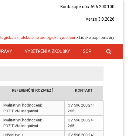
Kontakujte nás: 596 200 100
Verze 3.8.2026
logická a molekulárně biologická vyšetření
>
Lidské papilomaviry
PRAVY
VYŠETŘENÍ A ZKOUŠKY
SOP
REFERENČNÍ ROZMEZÍ
KONTAKT
kvalitativní hodnocení:
OV 596 200 241
POZITIVNÍ/negativní
265
kvalitativní hodnocení:
OV 596 200 241
POZITIVNÍ/negativní
265
Určení typu
OV 596 200 241