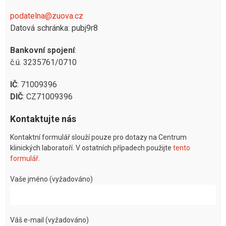
podatelna@zuova.cz
Datová schránka: pubj9r8
Bankovní spojení
:
č.ú. 3235761/0710
IČ
: 71009396
DIČ
: CZ71009396
Kontaktujte nás
Kontaktní formulář slouží pouze pro dotazy na Centrum
klinických laboratoří. V ostatních případech použijte
tento
formulář
.
Vaše jméno (vyžadováno)
Váš e-mail (vyžadováno)