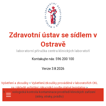
Skip
to
content
Zdravotní ústav se sídlem v
Ostravě
laboratorní příručka centra klinických laboratoří
Kontakujte nás: 596 200 100
Verze 3.8.2026
Vyšetření a zkoušky
>
Vyšetření/zkoušky prováděné v laboratořích CKL
na základě vyžádání zákazníků podle platné legislativy
>
Mikrobiologická kontrola kontaminace prostředí klinických zařízení
(stěry, otisky, prádlo)