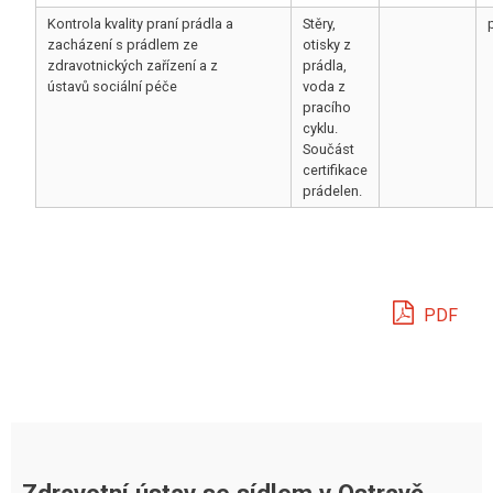
Kontrola kvality praní prádla a
Stěry,
zacházení s prádlem ze
otisky z
zdravotnických zařízení a z
prádla,
ústavů sociální péče
voda z
pracího
cyklu.
Součást
certifikace
prádelen.
PDF
Zdravotní ústav se sídlem v Ostravě