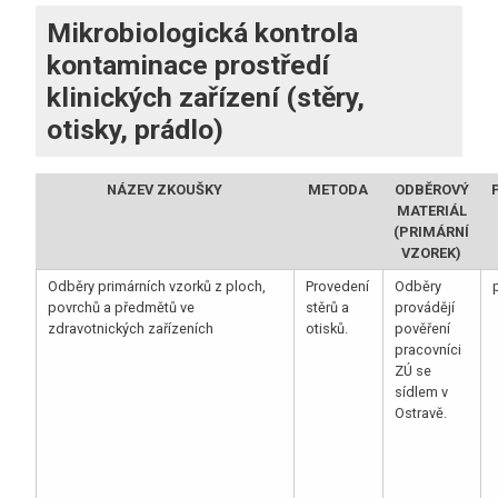
Mikrobiologická kontrola
kontaminace prostředí
klinických zařízení (stěry,
otisky, prádlo)
NÁZEV ZKOUŠKY
METODA
ODBĚROVÝ
MATERIÁL
(PRIMÁRNÍ
VZOREK)
Odběry primárních vzorků z ploch,
Provedení
Odběry
povrchů a předmětů ve
stěrů a
provádějí
zdravotnických zařízeních
otisků.
pověření
pracovníci
ZÚ se
sídlem v
Ostravě.